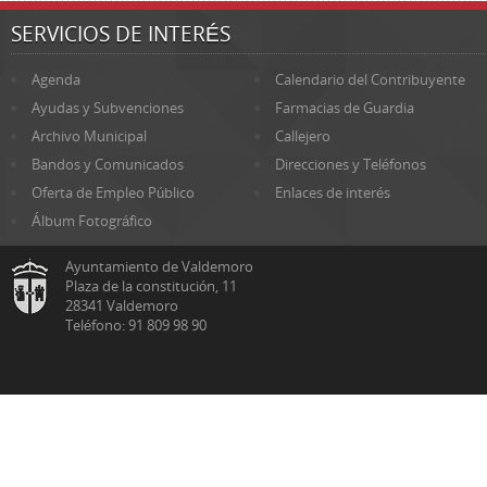
SERVICIOS DE INTERÉS
Agenda
Calendario del Contribuyente
Ayudas y Subvenciones
Farmacias de Guardia
Archivo Municipal
Callejero
Bandos y Comunicados
Direcciones y Teléfonos
Oferta de Empleo Público
Enlaces de interés
Álbum Fotográfico
Ayuntamiento de Valdemoro
Plaza de la constitución, 11
28341 Valdemoro
Teléfono: 91 809 98 90