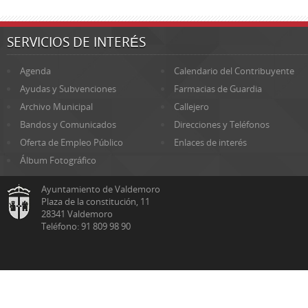
SERVICIOS DE INTERÉS
Agenda
Calendario del Contribuyente
Ayudas y Subvenciones
Farmacias de Guardia
Archivo Municipal
Callejero
Bandos y Comunicados
Direcciones y Teléfonos
Oferta de Empleo Público
Enlaces de interés
Álbum Fotográfico
Ayuntamiento de Valdemoro
Plaza de la constitución, 11
28341 Valdemoro
Teléfono: 91 809 98 90